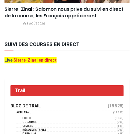
Sierre-Zinal : Salomon nous prive du suivi en direct
de la course, les Français apprécieront
8 AOÛT 2026
SUIVI DES COURSES EN DIRECT
Live
Sierre-Zinal en direct
Trail
BLOG DE TRAIL
(18 528)
ACTU TRAIL
(14 323)
EDITO
(3 363)
GORATRAIL
(390)
CHASSE
(149)
RÉSULTATS TRAILS
(740)
PREMIUM
(38)