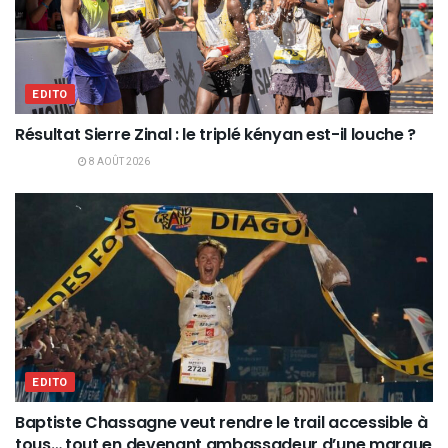
EDITO
Résultat Sierre Zinal : le triplé kényan est-il louche ?
8 AOÛT 2026
EDITO
Baptiste Chassagne veut rendre le trail accessible à
tous… tout en devenant ambassadeur d’une marque