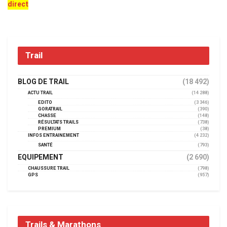
direct
Trail
BLOG DE TRAIL
(18 492)
ACTU TRAIL
(14 288)
EDITO
(3 346)
GORATRAIL
(390)
CHASSE
(148)
RÉSULTATS TRAILS
(738)
PREMIUM
(38)
INFOS ENTRAINEMENT
(4 232)
SANTÉ
(793)
EQUIPEMENT
(2 690)
CHAUSSURE TRAIL
(798)
GPS
(957)
Trails & Marathons