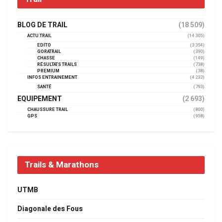
BLOG DE TRAIL
(18 509)
ACTU TRAIL
(14 305)
EDITO
(3 354)
GORATRAIL
(390)
CHASSE
(149)
RÉSULTATS TRAILS
(738)
PREMIUM
(38)
INFOS ENTRAINEMENT
(4 232)
SANTÉ
(793)
EQUIPEMENT
(2 693)
CHAUSSURE TRAIL
(800)
GPS
(958)
Trails & Marathons
UTMB
Diagonale des Fous