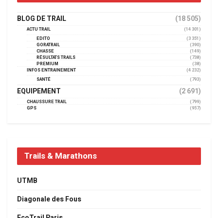
BLOG DE TRAIL
(18 505)
ACTU TRAIL
(14 301)
EDITO
(3 351)
GORATRAIL
(390)
CHASSE
(149)
RÉSULTATS TRAILS
(738)
PREMIUM
(38)
INFOS ENTRAINEMENT
(4 232)
SANTÉ
(793)
EQUIPEMENT
(2 691)
CHAUSSURE TRAIL
(799)
GPS
(957)
Trails & Marathons
UTMB
Diagonale des Fous
EcoTrail Paris