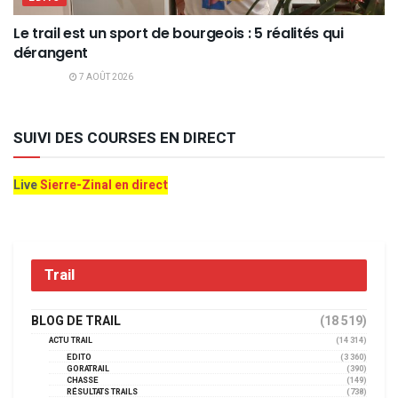
Le trail est un sport de bourgeois : 5 réalités qui
dérangent
7 AOÛT 2026
SUIVI DES COURSES EN DIRECT
Live
Sierre-Zinal en direct
Trail
BLOG DE TRAIL
(18 519)
ACTU TRAIL
(14 314)
EDITO
(3 360)
GORATRAIL
(390)
CHASSE
(149)
RÉSULTATS TRAILS
(738)