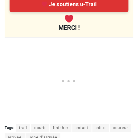
Je soutiens u-Trail
MERCI !
Tags:
trail
courir
finisher
enfant
edito
coureur
arrivee
ligne d'arrivée