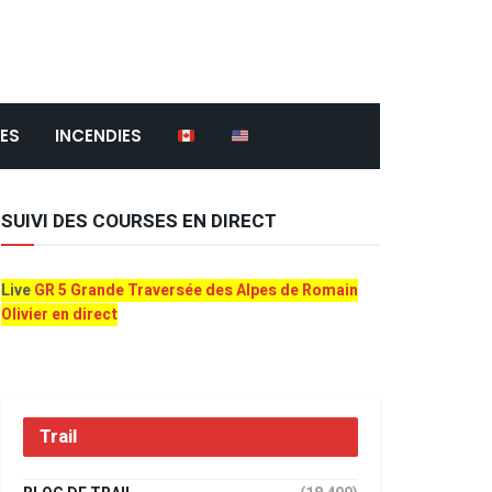
ES
INCENDIES
SUIVI DES COURSES EN DIRECT
Live
GR 5 Grande Traversée des Alpes de Romain
Olivier en direct
Trail