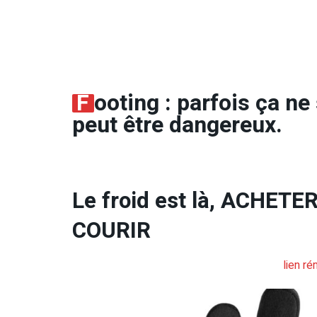
F
ooting : parfois ça ne 
peut être dangereux.
Le froid est là, ACHE
COURIR
lien r