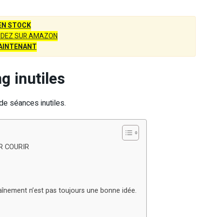
EN STOCK
DEZ SUR AMAZON
AINTENANT
ng inutiles
 de séances inutiles.
ER COURIR
înement n’est pas toujours une bonne idée.