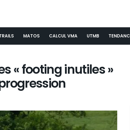
TRAILS
MATOS
CALCUL VMA
UTMB
TENDANC
 « footing inutiles »
 progression