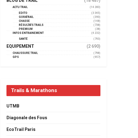
BLOG DE TRAIL
(18 487)
ACTU TRAIL
(14 283)
EDITO
(3 345)
GORATRAIL
(390)
CHASSE
(148)
RÉSULTATS TRAILS
(738)
PREMIUM
(38)
INFOS ENTRAINEMENT
(4 232)
SANTÉ
(793)
EQUIPEMENT
(2 690)
CHAUSSURE TRAIL
(798)
GPS
(957)
Trails & Marathons
UTMB
Diagonale des Fous
EcoTrail Paris