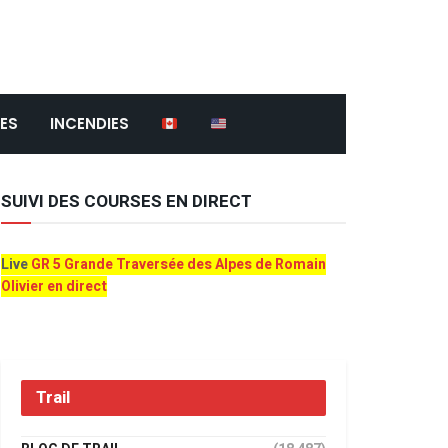
ES
INCENDIES
SUIVI DES COURSES EN DIRECT
Live
GR 5 Grande Traversée des Alpes de Romain
Olivier en direct
Trail