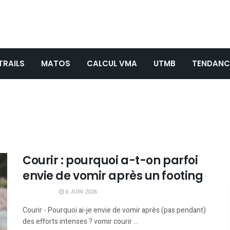
TRAILS
MATOS
CALCUL VMA
UTMB
TENDANC
Courir : pourquoi a-t-on parfoi
envie de vomir après un footing
6 JUIN 2026
Courir - Pourquoi ai-je envie de vomir après (pas pendant)
des efforts intenses ? vomir courir ...