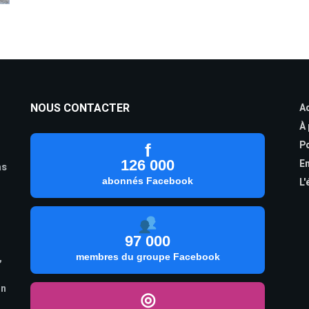
NOUS CONTACTER
Ac
À
Po
f
126 000
En
as
abonnés Facebook
L'
97 000
,
membres du groupe Facebook
on
◎