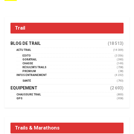
Trail
BLOG DE TRAIL
(18 513)
ACTU TRAIL
(14 309)
EDITO
(3 356)
GORATRAIL
(390)
CHASSE
(149)
RÉSULTATS TRAILS
(738)
PREMIUM
(38)
INFOS ENTRAINEMENT
(4 232)
SANTÉ
(793)
EQUIPEMENT
(2 693)
CHAUSSURE TRAIL
(800)
GPS
(958)
Trails & Marathons