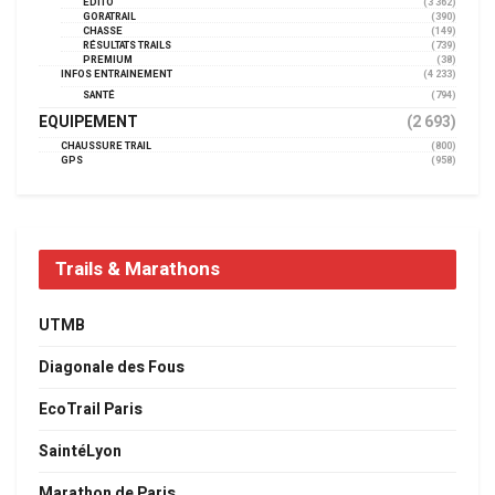
EDITO
(3 362)
GORATRAIL
(390)
CHASSE
(149)
RÉSULTATS TRAILS
(739)
PREMIUM
(38)
INFOS ENTRAINEMENT
(4 233)
SANTÉ
(794)
EQUIPEMENT
(2 693)
CHAUSSURE TRAIL
(800)
GPS
(958)
Trails & Marathons
UTMB
Diagonale des Fous
EcoTrail Paris
SaintéLyon
Marathon de Paris