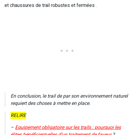
et chaussures de trail robustes et fermées .
En conclusion, le trail de par son environnement naturel
requiert des choses à mettre en place.
RELIRE
–
E
quipement obligatoire sur les trails : pourquoi les
élites bénéficient-elles d’un traitement de faveur
?