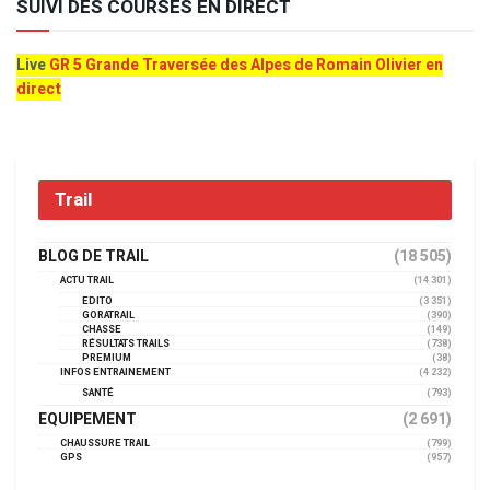
SUIVI DES COURSES EN DIRECT
Live
GR 5 Grande Traversée des Alpes de Romain Olivier en
direct
Trail
BLOG DE TRAIL
(18 505)
ACTU TRAIL
(14 301)
EDITO
(3 351)
GORATRAIL
(390)
CHASSE
(149)
RÉSULTATS TRAILS
(738)
PREMIUM
(38)
INFOS ENTRAINEMENT
(4 232)
SANTÉ
(793)
EQUIPEMENT
(2 691)
CHAUSSURE TRAIL
(799)
GPS
(957)