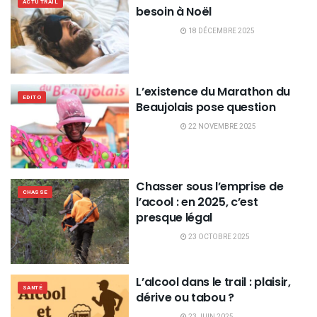
ACTU TRAIL
besoin à Noël
18 DÉCEMBRE 2025
L’existence du Marathon du
EDITO
Beaujolais pose question
22 NOVEMBRE 2025
Chasser sous l’emprise de
CHASSE
l’acool : en 2025, c’est
presque légal
23 OCTOBRE 2025
L’alcool dans le trail : plaisir,
SANTÉ
dérive ou tabou ?
23 JUIN 2025