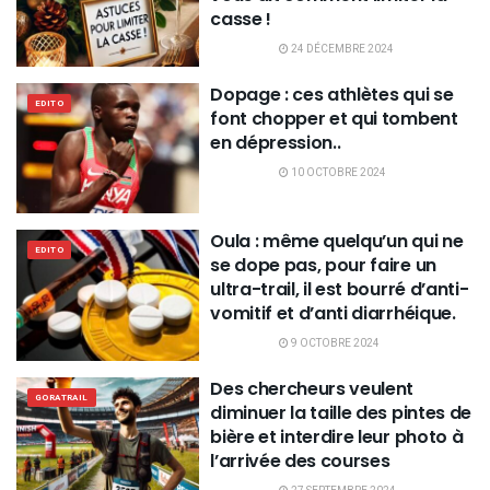
casse !
24 DÉCEMBRE 2024
Dopage : ces athlètes qui se
EDITO
font chopper et qui tombent
en dépression..
10 OCTOBRE 2024
Oula : même quelqu’un qui ne
EDITO
se dope pas, pour faire un
ultra-trail, il est bourré d’anti-
vomitif et d’anti diarrhéique.
9 OCTOBRE 2024
Des chercheurs veulent
GORATRAIL
diminuer la taille des pintes de
bière et interdire leur photo à
l’arrivée des courses