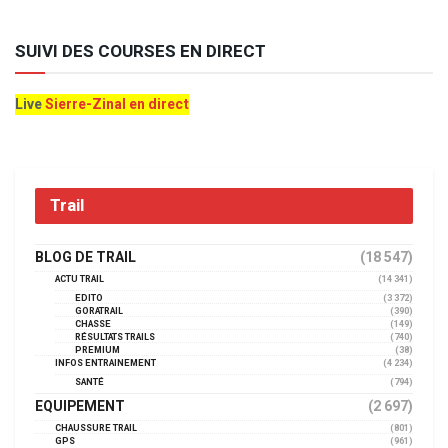
SUIVI DES COURSES EN DIRECT
Live
Sierre-Zinal en direct
Trail
BLOG DE TRAIL
(18 547)
ACTU TRAIL
(14 341)
EDITO
(3 372)
GORATRAIL
(390)
CHASSE
(149)
RÉSULTATS TRAILS
(740)
PREMIUM
(38)
INFOS ENTRAINEMENT
(4 234)
SANTÉ
(794)
EQUIPEMENT
(2 697)
CHAUSSURE TRAIL
(801)
GPS
(961)