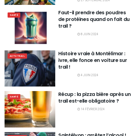
27 SEPTEMBRE 2024
Faut-il prendre des poudres
SANTÉ
de protéines quand on fait du
trail ?
8 JUIN 2024
Histoire vraie à Montélimar :
ACTU TRAIL
ivre, elle fonce en voiture sur
trail !
4 JUIN 2024
Récup : la pizza bière après un
SANTÉ
trail est-elle obligatoire ?
14 FÉVRIER 2024
Saintélyon : arrêtez l’alcool !