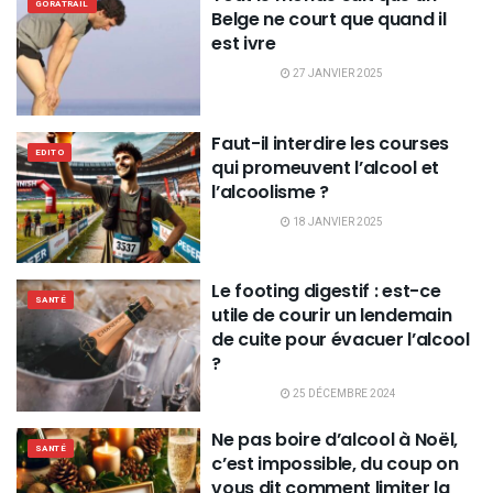
GORATRAIL
Belge ne court que quand il
est ivre
27 JANVIER 2025
Faut-il interdire les courses
EDITO
qui promeuvent l’alcool et
l’alcoolisme ?
18 JANVIER 2025
Le footing digestif : est-ce
SANTÉ
utile de courir un lendemain
de cuite pour évacuer l’alcool
?
25 DÉCEMBRE 2024
Ne pas boire d’alcool à Noël,
SANTÉ
c’est impossible, du coup on
vous dit comment limiter la