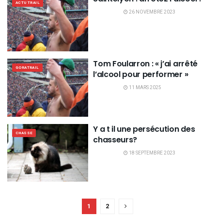
ACTU TRAIL
26 NOVEMBRE 2023
Tom Foularron : « j’ai arrêté
GORATRAIL
l’alcool pour performer »
11 MARS 2025
Y a t il une persécution des
CHASSE
chasseurs?
18 SEPTEMBRE 2023
1
2