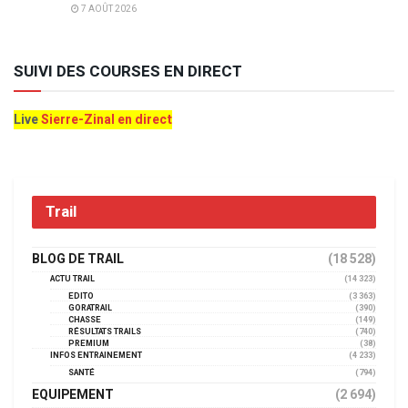
7 AOÛT 2026
SUIVI DES COURSES EN DIRECT
Live
Sierre-Zinal en direct
Trail
BLOG DE TRAIL
(18 528)
ACTU TRAIL
(14 323)
EDITO
(3 363)
GORATRAIL
(390)
CHASSE
(149)
RÉSULTATS TRAILS
(740)
PREMIUM
(38)
INFOS ENTRAINEMENT
(4 233)
SANTÉ
(794)
EQUIPEMENT
(2 694)