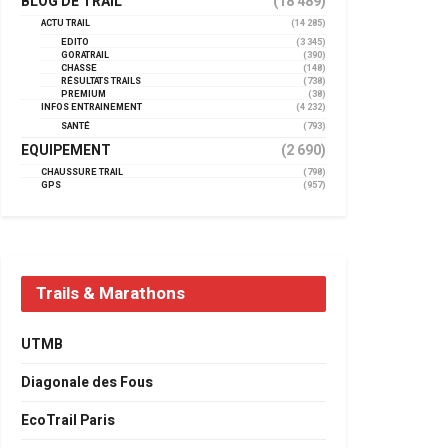
BLOG DE TRAIL
(18 489)
ACTU TRAIL
(14 285)
EDITO
(3 345)
GORATRAIL
(390)
CHASSE
(148)
RÉSULTATS TRAILS
(738)
PREMIUM
(38)
INFOS ENTRAINEMENT
(4 232)
SANTÉ
(793)
EQUIPEMENT
(2 690)
CHAUSSURE TRAIL
(798)
GPS
(957)
Trails & Marathons
UTMB
Diagonale des Fous
EcoTrail Paris