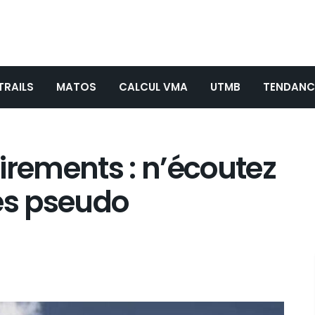
TRAILS
MATOS
CALCUL VMA
UTMB
TENDANC
irements : n’écoutez
es pseudo