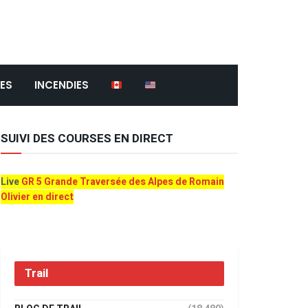
ES
INCENDIES
SUIVI DES COURSES EN DIRECT
Live
GR 5 Grande Traversée des Alpes de Romain
Olivier en direct
Trail