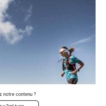
z notre contenu ?
 u-Trail à vos