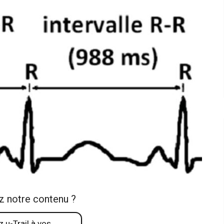
z notre contenu ?
 u-Trail à vos