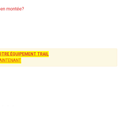
ue en montée?
TRE ÉQUIPEMENT TRAIL
AINTENANT