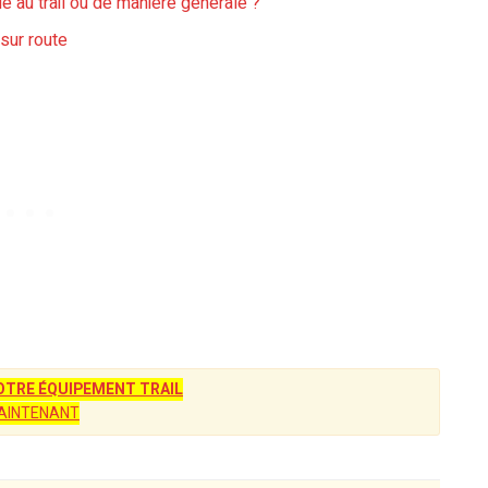
ue au trail ou de manière générale ?
sur route
TRE ÉQUIPEMENT TRAIL
AINTENANT