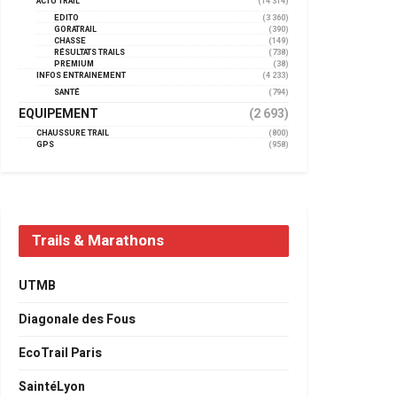
ACTU TRAIL
(14 314)
EDITO
(3 360)
GORATRAIL
(390)
CHASSE
(149)
RÉSULTATS TRAILS
(738)
PREMIUM
(38)
INFOS ENTRAINEMENT
(4 233)
SANTÉ
(794)
EQUIPEMENT
(2 693)
CHAUSSURE TRAIL
(800)
GPS
(958)
Trails & Marathons
UTMB
Diagonale des Fous
EcoTrail Paris
SaintéLyon