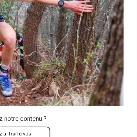
z notre contenu ?
 u-Trail à vos