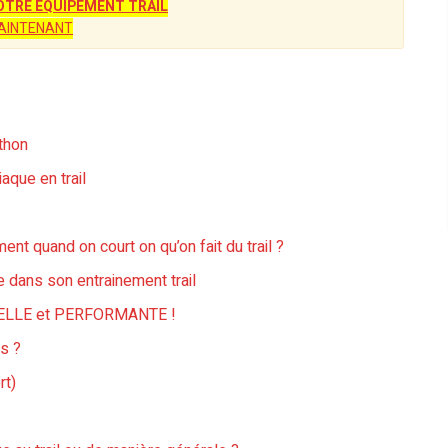
TRE ÉQUIPEMENT TRAIL
AINTENANT
athon
iaque en trail
ent quand on court on qu’on fait du trail ?
ue dans son entrainement trail
il BELLE et PERFORMANTE !
es ?
rt)