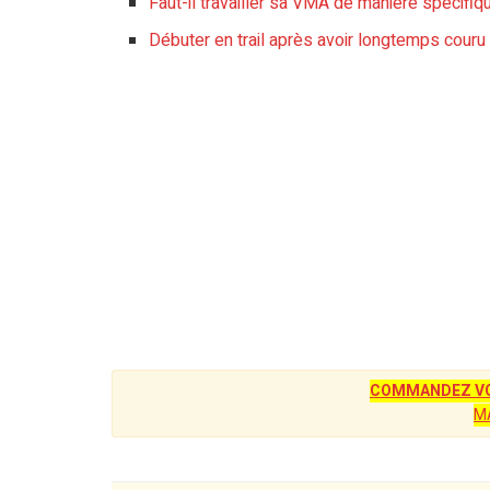
Faut-il travailler sa VMA de manière spécifiq
Débuter en trail après avoir longtemps couru 
COMMANDEZ VO
M