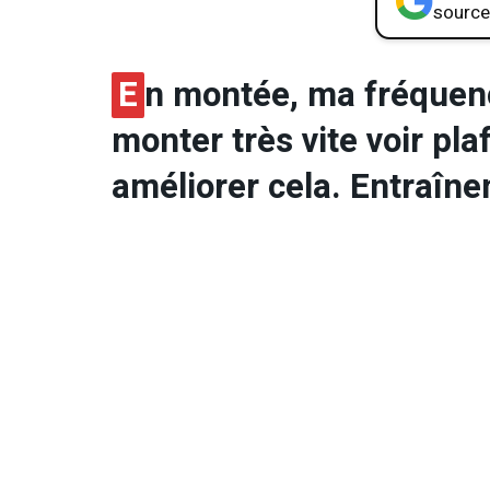
source
E
n montée, ma fréquen
monter très vite voir p
améliorer cela. Entraîne