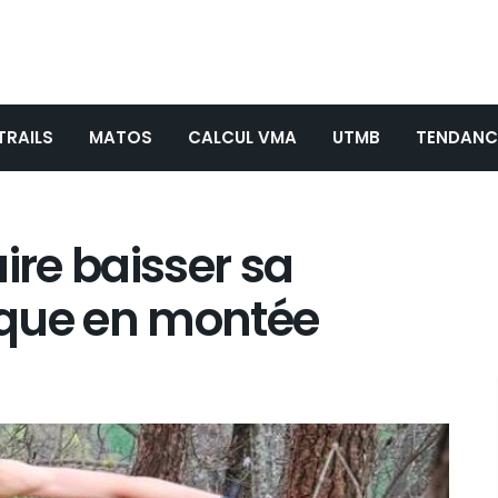
TRAILS
MATOS
CALCUL VMA
UTMB
TENDANC
ire baisser sa
aque en montée