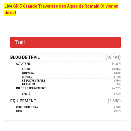
Live
GR 5 Grande Traversée des Alpes de Romain Olivier en
direct
Trail
BLOG DE TRAIL
(18 491)
ACTU TRAIL
(14 287)
EDITO
(3 346)
GORATRAIL
(390)
CHASSE
(148)
RÉSULTATS TRAILS
(738)
PREMIUM
(38)
INFOS ENTRAINEMENT
(4 232)
SANTÉ
(793)
EQUIPEMENT
(2 690)
CHAUSSURE TRAIL
(798)
GPS
(957)