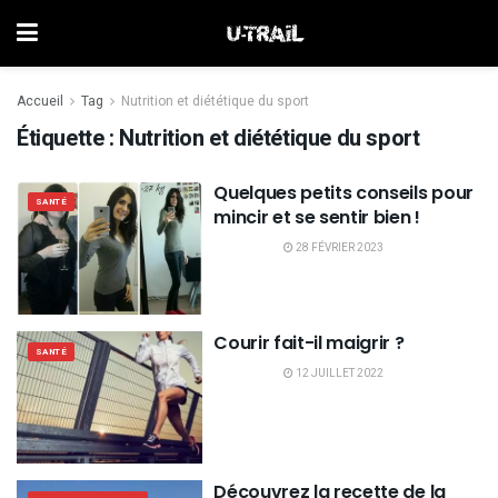
Accueil
Tag
Nutrition et diététique du sport
Étiquette :
Nutrition et diététique du sport
Quelques petits conseils pour
SANTÉ
mincir et se sentir bien !
28 FÉVRIER 2023
Courir fait-il maigrir ?
SANTÉ
12 JUILLET 2022
Découvrez la recette de la