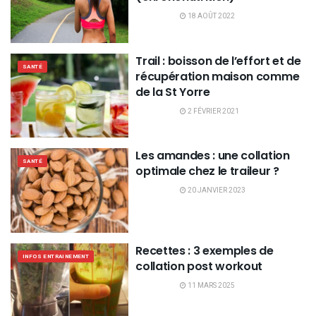
18 AOÛT 2022
Trail : boisson de l’effort et de
SANTÉ
récupération maison comme
de la St Yorre
2 FÉVRIER 2021
Les amandes : une collation
SANTÉ
optimale chez le traileur ?
20 JANVIER 2023
Recettes : 3 exemples de
INFOS ENTRAINEMENT
collation post workout
11 MARS 2025