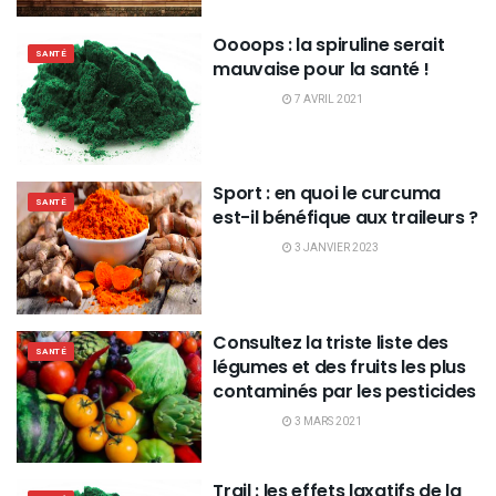
Oooops : la spiruline serait
SANTÉ
mauvaise pour la santé !
7 AVRIL 2021
Sport : en quoi le curcuma
SANTÉ
est-il bénéfique aux traileurs ?
3 JANVIER 2023
Consultez la triste liste des
SANTÉ
légumes et des fruits les plus
contaminés par les pesticides
3 MARS 2021
Trail : les effets laxatifs de la