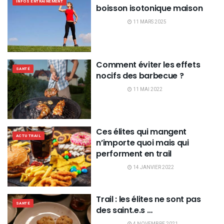
INFOS ENTRAINEMENT
boisson isotonique maison
11 MARS 2025
Comment éviter les effets
SANTÉ
nocifs des barbecue ?
11 MAI 2022
Ces élites qui mangent
ACTU TRAIL
n’importe quoi mais qui
performent en trail
14 JANVIER 2022
Trail : les élites ne sont pas
SANTÉ
des saint.e.s …
4 NOVEMBRE 2021