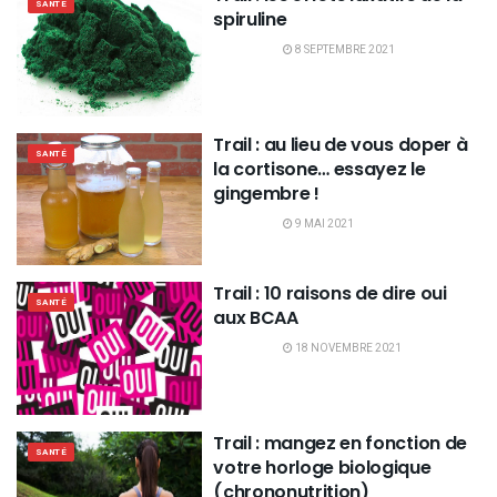
SANTÉ
spiruline
8 SEPTEMBRE 2021
Trail : au lieu de vous doper à
SANTÉ
la cortisone… essayez le
gingembre !
9 MAI 2021
Trail : 10 raisons de dire oui
SANTÉ
aux BCAA
18 NOVEMBRE 2021
Trail : mangez en fonction de
SANTÉ
votre horloge biologique
(chrononutrition)