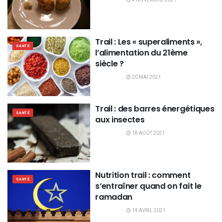
Trail : Les « superaliments »,
SANTÉ
l’alimentation du 21ème
siècle ?
20 MAI 2021
Trail : des barres énergétiques
SANTÉ
aux insectes
18 AOÛT 2021
Nutrition trail : comment
SANTÉ
s’entraîner quand on fait le
ramadan
14 AVRIL 2021