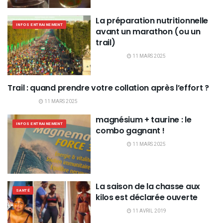
La préparation nutritionnelle
INFOS ENTRAINEMENT
avant un marathon (ou un
trail)
11 MARS 2025
Trail : quand prendre votre collation après l’effort ?
INFOS ENTRAINEMENT
11 MARS 2025
magnésium + taurine : le
INFOS ENTRAINEMENT
combo gagnant !
11 MARS 2025
La saison de la chasse aux
SANTÉ
kilos est déclarée ouverte
11 AVRIL 2019