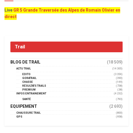
Live
GR 5 Grande Traversée des Alpes de Romain Olivier en
direct
Trail
BLOG DE TRAIL
(18 509)
ACTU TRAIL
(14 305)
EDITO
(3 354)
GORATRAIL
(390)
CHASSE
(149)
RÉSULTATS TRAILS
(738)
PREMIUM
(38)
INFOS ENTRAINEMENT
(4 232)
SANTÉ
(793)
EQUIPEMENT
(2 693)
CHAUSSURE TRAIL
(800)
GPS
(958)