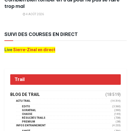
trop mal
4 AOÛT 2026
SUIVI DES COURSES EN DIRECT
Live
Sierre-Zinal en direct
Trail
BLOG DE TRAIL
(18 519)
ACTU TRAIL
(14 314)
EDITO
(3 360)
GORATRAIL
(390)
CHASSE
(149)
RÉSULTATS TRAILS
(738)
PREMIUM
(38)
INFOS ENTRAINEMENT
(4 233)