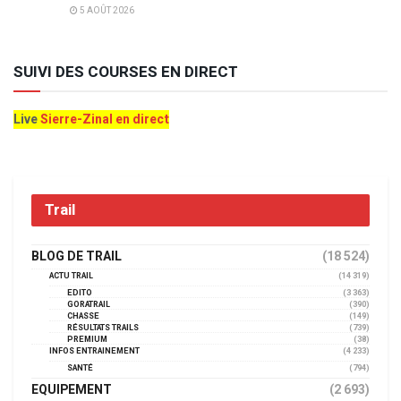
5 AOÛT 2026
SUIVI DES COURSES EN DIRECT
Live
Sierre-Zinal en direct
Trail
BLOG DE TRAIL
(18 524)
ACTU TRAIL
(14 319)
EDITO
(3 363)
GORATRAIL
(390)
CHASSE
(149)
RÉSULTATS TRAILS
(739)
PREMIUM
(38)
INFOS ENTRAINEMENT
(4 233)
SANTÉ
(794)
EQUIPEMENT
(2 693)