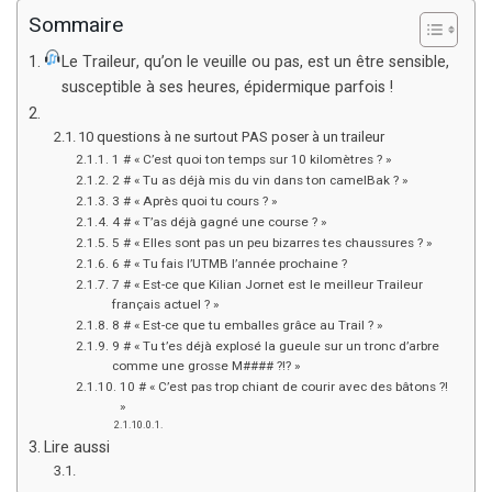
Sommaire
Le Traileur, qu’on le veuille ou pas, est un être sensible,
susceptible à ses heures, épidermique parfois !
10 questions à ne surtout PAS poser à un traileur
1 # « C’est quoi ton temps sur 10 kilomètres ? »
2 # « Tu as déjà mis du vin dans ton camelBak ? »
3 # « Après quoi tu cours ? »
4 # « T’as déjà gagné une course ? »
5 # « Elles sont pas un peu bizarres tes chaussures ? »
6 # « Tu fais l’UTMB l’année prochaine ?
7 # « Est-ce que Kilian Jornet est le meilleur Traileur
français actuel ? »
8 # « Est-ce que tu emballes grâce au Trail ? »
9 # « Tu t’es déjà explosé la gueule sur un tronc d’arbre
comme une grosse M#### ?!? »
10 # « C’est pas trop chiant de courir avec des bâtons ?!
»
Lire aussi