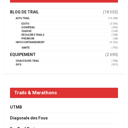
BLOG DE TRAIL
(18 502)
ACTU TRAIL
(14 298)
EDITO
(3 350)
GORATRAIL
(390)
CHASSE
(148)
RÉSULTATS TRAILS
(738)
PREMIUM
(38)
INFOS ENTRAINEMENT
(4 232)
SANTÉ
(793)
EQUIPEMENT
(2 690)
CHAUSSURE TRAIL
(798)
GPS
(957)
Trails & Marathons
UTMB
Diagonale des Fous