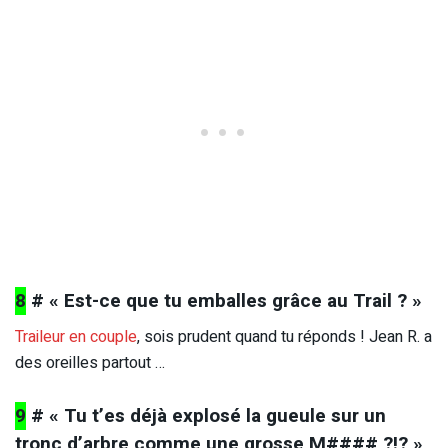
8
# « Est-ce que tu emballes grâce au Trail ? »
Traileur en couple
, sois prudent quand tu réponds ! Jean R. a
des oreilles partout …
9
# « Tu t’es déjà explosé la gueule sur un
tronc d’arbre comme une grosse M#### ?!? »