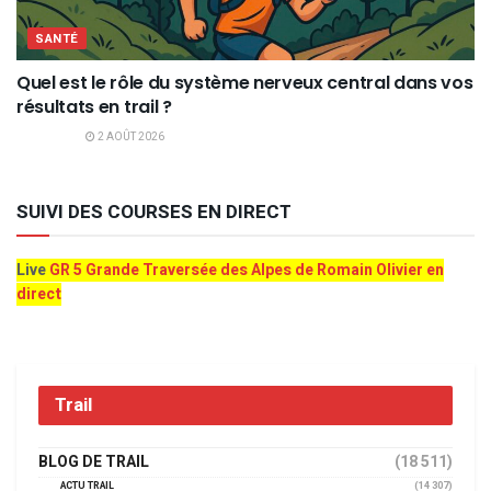
SANTÉ
Quel est le rôle du système nerveux central dans vos
résultats en trail ?
2 AOÛT 2026
SUIVI DES COURSES EN DIRECT
Live
GR 5 Grande Traversée des Alpes de Romain Olivier en
direct
Trail
BLOG DE TRAIL
(18 511)
ACTU TRAIL
(14 307)