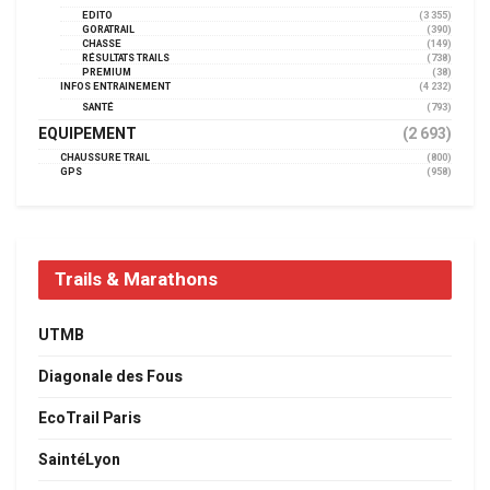
EDITO
(3 355)
GORATRAIL
(390)
CHASSE
(149)
RÉSULTATS TRAILS
(738)
PREMIUM
(38)
INFOS ENTRAINEMENT
(4 232)
SANTÉ
(793)
EQUIPEMENT
(2 693)
CHAUSSURE TRAIL
(800)
GPS
(958)
Trails & Marathons
UTMB
Diagonale des Fous
EcoTrail Paris
SaintéLyon