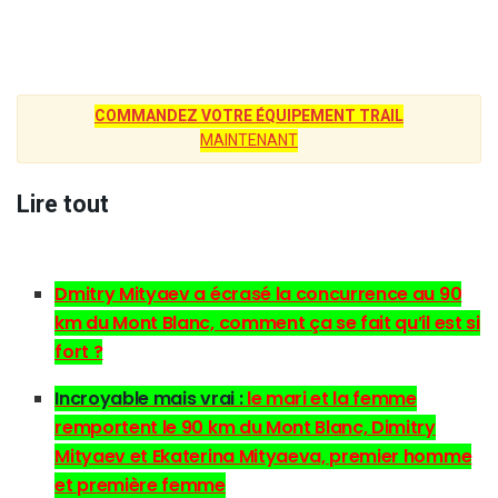
COMMANDEZ VOTRE ÉQUIPEMENT TRAIL
MAINTENANT
Lire tout
Dmitry Mityaev a écrasé la concurrence au 90
km du Mont Blanc, comment ça se fait qu’il est si
fort ?
Incroyable mais vrai :
le mari et la femme
remportent le 90 km du Mont Blanc, Dimitry
Mityaev et Ekaterina Mityaeva, premier homme
et première femme