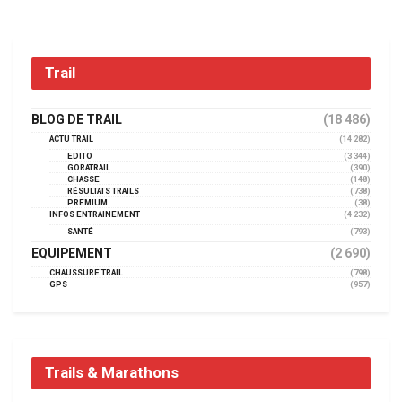
Trail
BLOG DE TRAIL
(18 486)
ACTU TRAIL
(14 282)
EDITO
(3 344)
GORATRAIL
(390)
CHASSE
(148)
RÉSULTATS TRAILS
(738)
PREMIUM
(38)
INFOS ENTRAINEMENT
(4 232)
SANTÉ
(793)
EQUIPEMENT
(2 690)
CHAUSSURE TRAIL
(798)
GPS
(957)
Trails & Marathons