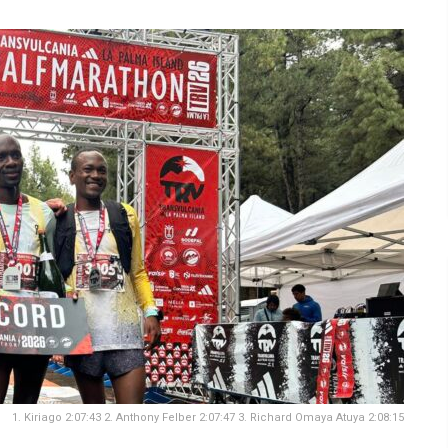
1. Kiriago 2:07:43 2. Anthony Felber 2:07:47 3. Richard Omaya Atuya 2:08:15