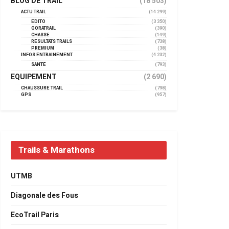
BLOG DE TRAIL
(18 503)
ACTU TRAIL
(14 299)
EDITO
(3 350)
GORATRAIL
(390)
CHASSE
(149)
RÉSULTATS TRAILS
(738)
PREMIUM
(38)
INFOS ENTRAINEMENT
(4 232)
SANTÉ
(793)
EQUIPEMENT
(2 690)
CHAUSSURE TRAIL
(798)
GPS
(957)
Trails & Marathons
UTMB
Diagonale des Fous
EcoTrail Paris