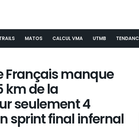
TRAILS
MATOS
CALCUL VMA
UTMB
TENDANC
le Français manque
25 km de la
ur seulement 4
sprint final infernal