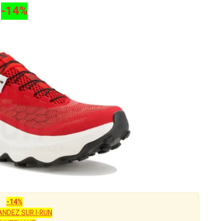
-14%
-14%
NDEZ SUR I-RUN