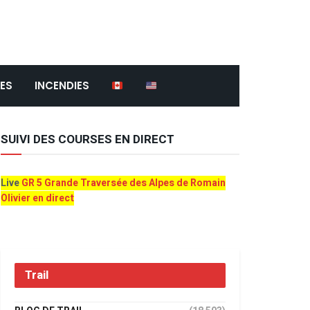
ES
INCENDIES
SUIVI DES COURSES EN DIRECT
Live
GR 5 Grande Traversée des Alpes de Romain
Olivier en direct
Trail