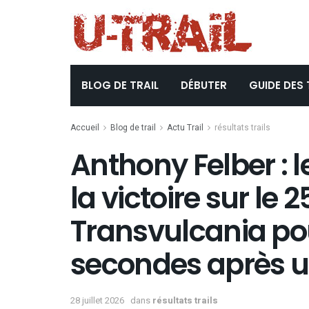
BLOG DE TRAIL
DÉBUTER
GUIDE DES 
Accueil
Blog de trail
Actu Trail
résultats trails
Anthony Felber : 
la victoire sur le 
Transvulcania po
secondes après un 
28 juillet 2026
dans
résultats trails