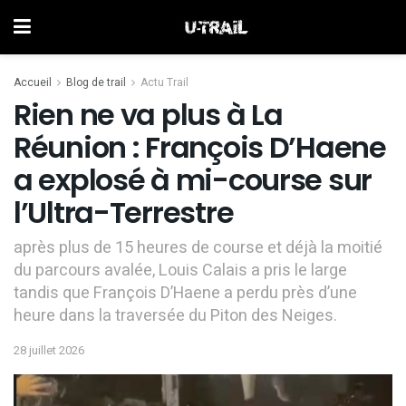
Accueil
Blog de trail
Actu Trail
Rien ne va plus à La
Réunion : François D’Haene
a explosé à mi-course sur
l’Ultra-Terrestre
après plus de 15 heures de course et déjà la moitié
du parcours avalée, Louis Calais a pris le large
tandis que François D’Haene a perdu près d’une
heure dans la traversée du Piton des Neiges.
28 juillet 2026