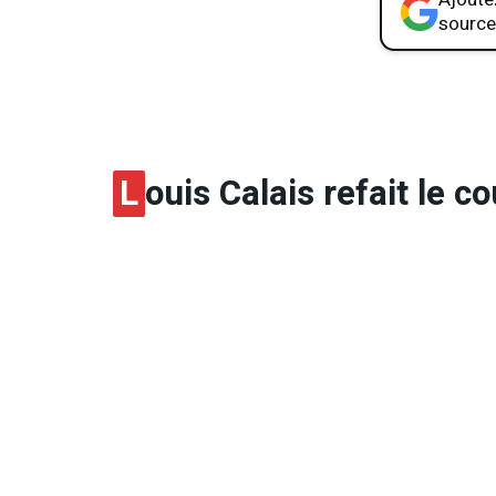
source
L
ouis Calais refait le 