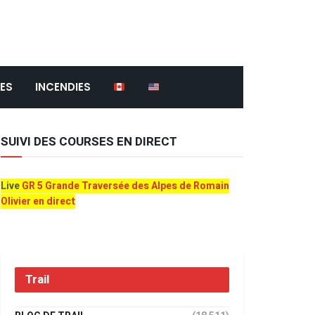
ES
INCENDIES
SUIVI DES COURSES EN DIRECT
Live
GR 5 Grande Traversée des Alpes de Romain
Olivier en direct
Trail