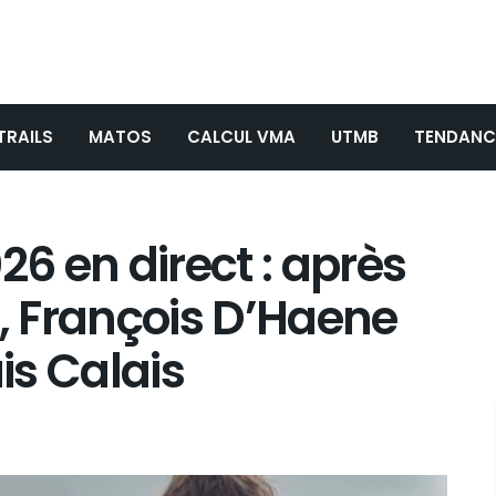
TRAILS
MATOS
CALCUL VMA
UTMB
TENDANC
26 en direct : après
e, François D’Haene
uis Calais