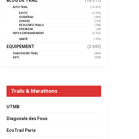
BLOG DE TRAIL
(18 511)
ACTU TRAIL
(14 307)
EDITO
(3 355)
GORATRAIL
(390)
CHASSE
(149)
RÉSULTATS TRAILS
(738)
PREMIUM
(38)
INFOS ENTRAINEMENT
(4 232)
SANTÉ
(793)
EQUIPEMENT
(2 693)
CHAUSSURE TRAIL
(800)
GPS
(958)
Trails & Marathons
UTMB
Diagonale des Fous
EcoTrail Paris