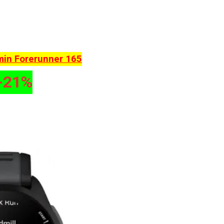
min Forerunner 165
-21%