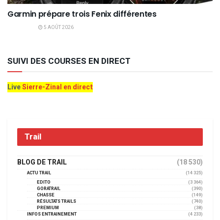
Garmin prépare trois Fenix différentes
5 AOÛT 2026
SUIVI DES COURSES EN DIRECT
Live
Sierre-Zinal en direct
Trail
BLOG DE TRAIL
(18 530)
ACTU TRAIL
(14 325)
EDITO
(3 364)
GORATRAIL
(390)
CHASSE
(149)
RÉSULTATS TRAILS
(740)
PREMIUM
(38)
INFOS ENTRAINEMENT
(4 233)