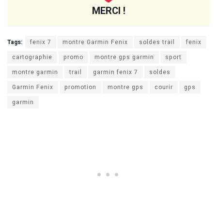
MERCI !
Tags:
fenix 7
montre Garmin Fenix
soldes trail
fenix
cartographie
promo
montre gps garmin
sport
montre garmin
trail
garmin fenix 7
soldes
Garmin Fenix
promotion
montre gps
courir
gps
garmin