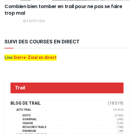
Combien bien tomber en trail pour ne pas se faire
trop mal
4 AOÛT 2026
SUIVI DES COURSES EN DIRECT
Live
Sierre-Zinal en direct
Trail
BLOG DE TRAIL
(18 519)
ACTU TRAIL
(14 314)
EDITO
(3 360)
GORATRAIL
(390)
CHASSE
(149)
RÉSULTATS TRAILS
(738)
PREMIUM
(38)