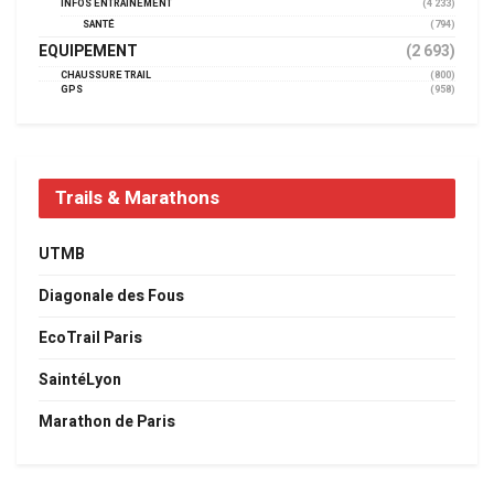
INFOS ENTRAINEMENT
(4 233)
SANTÉ
(794)
EQUIPEMENT
(2 693)
CHAUSSURE TRAIL
(800)
GPS
(958)
Trails & Marathons
UTMB
Diagonale des Fous
EcoTrail Paris
SaintéLyon
Marathon de Paris