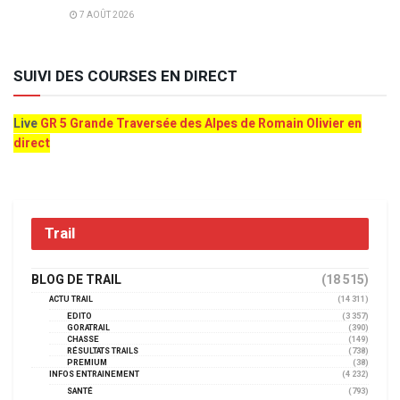
7 AOÛT 2026
SUIVI DES COURSES EN DIRECT
Live
GR 5 Grande Traversée des Alpes de Romain Olivier en
direct
Trail
BLOG DE TRAIL
(18 515)
ACTU TRAIL
(14 311)
EDITO
(3 357)
GORATRAIL
(390)
CHASSE
(149)
RÉSULTATS TRAILS
(738)
PREMIUM
(38)
INFOS ENTRAINEMENT
(4 232)
SANTÉ
(793)