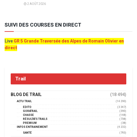
2 AOÛT 2026
SUIVI DES COURSES EN DIRECT
Live
GR 5 Grande Traversée des Alpes de Romain Olivier en
direct
Trail
BLOG DE TRAIL
(18 494)
ACTU TRAIL
(14 290)
EDITO
(3 347)
GORATRAIL
(390)
CHASSE
(148)
RÉSULTATS TRAILS
(738)
PREMIUM
(38)
INFOS ENTRAINEMENT
(4 232)
SANTÉ
(793)