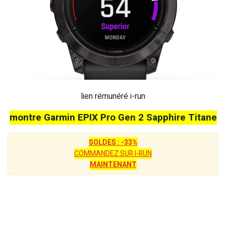
lien rémunéré i-run
montre Garmin EPIX Pro Gen 2 Sapphire Titane
SOLDES : -33%
COMMANDEZ SUR I-RUN
MAINTENANT