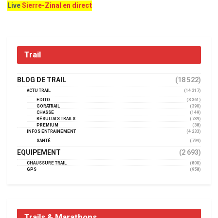
Live
Sierre-Zinal en direct
Trail
BLOG DE TRAIL
(18 522)
ACTU TRAIL
(14 317)
EDITO
(3 361)
GORATRAIL
(390)
CHASSE
(149)
RÉSULTATS TRAILS
(739)
PREMIUM
(38)
INFOS ENTRAINEMENT
(4 233)
SANTÉ
(794)
EQUIPEMENT
(2 693)
CHAUSSURE TRAIL
(800)
GPS
(958)
Trails & Marathons