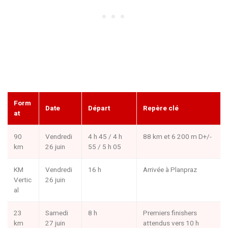
Form
Date
Départ
Repère clé
at
90
Vendredi
4 h 45 / 4 h
88 km et 6 200 m D+/-
km
26 juin
55 / 5 h 05
KM
Vendredi
16 h
Arrivée à Planpraz
Vertic
26 juin
al
23
Samedi
8 h
Premiers finishers
km
27 juin
attendus vers 10 h