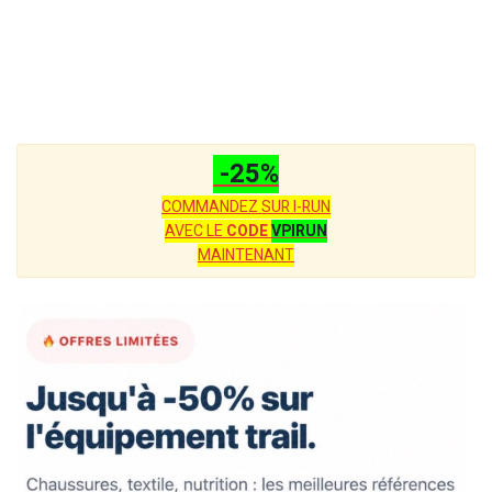
-25%
COMMANDEZ SUR I-RUN
AVEC LE
CODE
VPIRUN
MAINTENANT