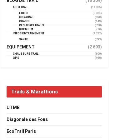
BLOG DE TRAIL
(18 509)
ACTU TRAIL
(14 305)
EDITO
(3 354)
GORATRAIL
(390)
CHASSE
(149)
RÉSULTATS TRAILS
(738)
PREMIUM
(38)
INFOS ENTRAINEMENT
(4 232)
SANTÉ
(793)
EQUIPEMENT
(2 693)
CHAUSSURE TRAIL
(800)
GPS
(958)
Trails & Marathons
UTMB
Diagonale des Fous
EcoTrail Paris