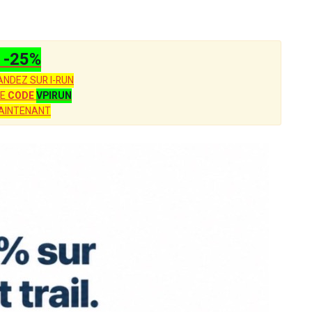
-25%
NDEZ SUR I-RUN
LE
CODE
VPIRUN
AINTENANT