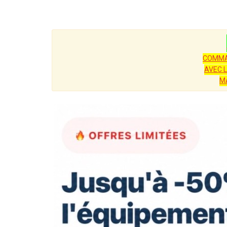
COMMA
AVEC 
M