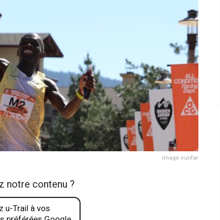
image irunfar
z notre contenu ?
 u-Trail à vos
s préférées Google