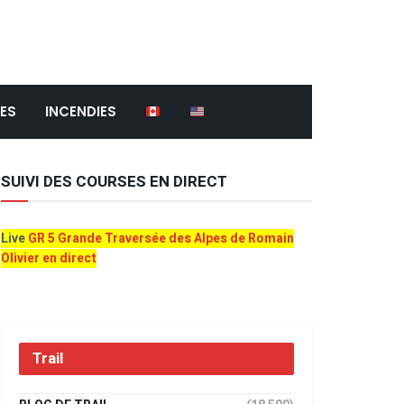
ES
INCENDIES
SUIVI DES COURSES EN DIRECT
Live
GR 5 Grande Traversée des Alpes de Romain
Olivier en direct
Trail