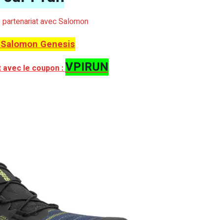
ns partenariat avec Salomon
 Salomon Genesis
VPIRUN
t avec le coupon :