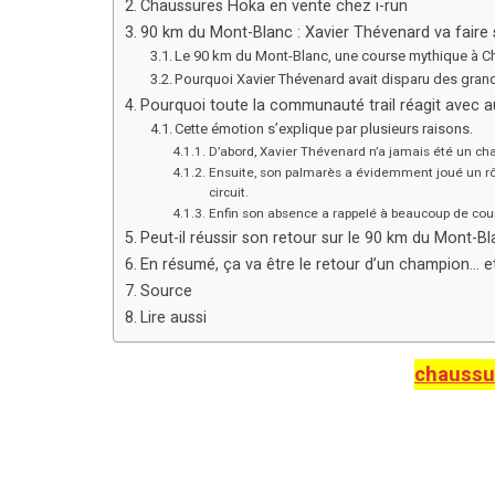
Chaussures Hoka en vente chez i-run
90 km du Mont-Blanc : Xavier Thévenard va faire 
Le 90 km du Mont-Blanc, une course mythique à 
Pourquoi Xavier Thévenard avait disparu des gra
Pourquoi toute la communauté trail réagit avec 
Cette émotion s’explique par plusieurs raisons.
D’abord, Xavier Thévenard n’a jamais été un c
Ensuite, son palmarès a évidemment joué un rô
circuit.
Enfin son absence a rappelé à beaucoup de cour
Peut-il réussir son retour sur le 90 km du Mont-Bl
En résumé, ça va être le retour d’un champion… et
Source
Lire aussi
chaussu