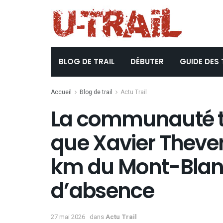
BLOG DE TRAIL
DÉBUTER
GUIDE DES 
Accueil
Blog de trail
Actu Trail
La communauté tr
que Xavier Theven
km du Mont-Blanc
d’absence
27 mai 2026
dans
Actu Trail