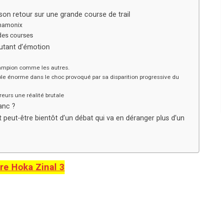
son retour sur une grande course de trail
Chamonix
ndes courses
autant d’émotion
hampion comme les autres.
le énorme dans le choc provoqué par sa disparition progressive du
eurs une réalité brutale
anc ?
 peut-être bientôt d’un débat qui va en déranger plus d’un
re Hoka Zinal 3