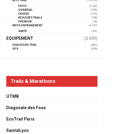
ACTU TRAIL
(14 314)
EDITO
(3 360)
GORATRAIL
(390)
CHASSE
(149)
RÉSULTATS TRAILS
(738)
PREMIUM
(38)
INFOS ENTRAINEMENT
(4 233)
SANTÉ
(794)
EQUIPEMENT
(2 693)
CHAUSSURE TRAIL
(800)
GPS
(958)
Trails & Marathons
UTMB
Diagonale des Fous
EcoTrail Paris
SaintéLyon