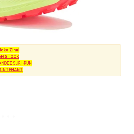
Hoka Zinal
EN STOCK
NDEZ SUR I-RUN
AINTENANT