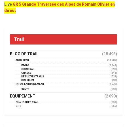
Live
GR 5 Grande Traversée des Alpes de Romain Olivier en
direct
Trail
BLOG DE TRAIL
(18 493)
ACTU TRAIL
(14 289)
EDITO
(3 347)
GORATRAIL
(390)
CHASSE
(148)
RÉSULTATS TRAILS
(738)
PREMIUM
(38)
INFOS ENTRAINEMENT
(4 232)
SANTÉ
(793)
EQUIPEMENT
(2 690)
CHAUSSURE TRAIL
(798)
GPS
(957)