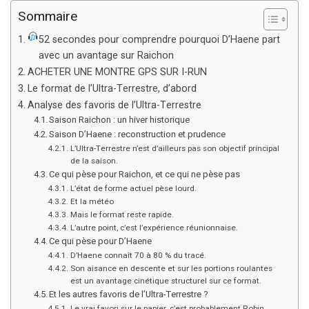
Sommaire
52 secondes pour comprendre pourquoi D’Haene part
avec un avantage sur Raichon
ACHETER UNE MONTRE GPS SUR I-RUN
Le format de l’Ultra-Terrestre, d’abord
Analyse des favoris de l’Ultra-Terrestre
Saison Raichon : un hiver historique
Saison D’Haene : reconstruction et prudence
L’Ultra-Terrestre n’est d’ailleurs pas son objectif principal
de la saison.
Ce qui pèse pour Raichon, et ce qui ne pèse pas
L’état de forme actuel pèse lourd.
Et la météo
Mais le format reste rapide.
L’autre point, c’est l’expérience réunionnaise.
Ce qui pèse pour D’Haene
D’Haene connaît 70 à 80 % du tracé.
Son aisance en descente et sur les portions roulantes
est un avantage cinétique structurel sur ce format.
Et les autres favoris de l’Ultra-Terrestre ?
Le vrai favori sur le papier, c’est probablement Robin