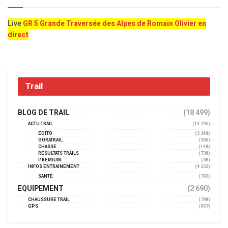
Live
GR 5 Grande Traversée des Alpes de Romain Olivier en
direct
Trail
BLOG DE TRAIL
(18 499)
ACTU TRAIL
(14 295)
EDITO
(3 348)
GORATRAIL
(390)
CHASSE
(148)
RÉSULTATS TRAILS
(738)
PREMIUM
(38)
INFOS ENTRAINEMENT
(4 232)
SANTÉ
(793)
EQUIPEMENT
(2 690)
CHAUSSURE TRAIL
(798)
GPS
(957)