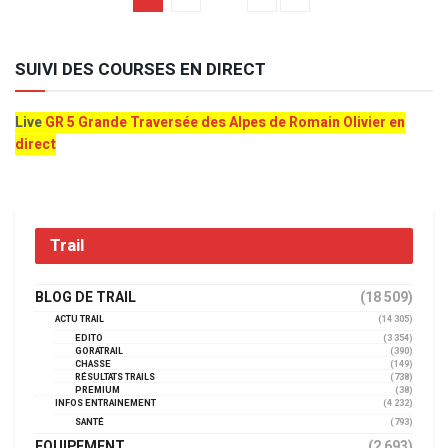
SUIVI DES COURSES EN DIRECT
Live
GR 5 Grande Traversée des Alpes de Romain Olivier en
direct
Trail
BLOG DE TRAIL
(18 509)
ACTU TRAIL
(14 305)
EDITO
(3 354)
GORATRAIL
(390)
CHASSE
(149)
RÉSULTATS TRAILS
(738)
PREMIUM
(38)
INFOS ENTRAINEMENT
(4 232)
SANTÉ
(793)
EQUIPEMENT
(2 693)