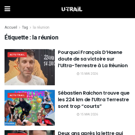
Accueil
Tag
la réunion
Étiquette :
la réunion
Pourquoi François D’Haene
ACTU TRAIL
doute de sa victoire sur
l’Ultra-Terrestre à La Réunion
15 MAI 2026
Sébastien Raichon trouve que
ACTU TRAIL
les 224 km de l’Ultra Terrestre
sont trop “courts”
15 MAI 2026
Deux ans après la lettre qui