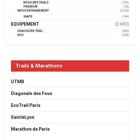
RÉSULTATS TRAILS
(739)
PREMIUM
(38)
INFOS ENTRAINEMENT
(4 233)
SANTÉ
(794)
EQUIPEMENT
(2 693)
CHAUSSURE TRAIL
(800)
GPS
(958)
Trails & Marathons
UTMB
Diagonale des Fous
EcoTrail Paris
SaintéLyon
Marathon de Paris