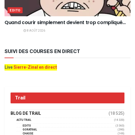
EDITO
Quand courir simplement devient trop compliqué…
8 AOÛT 2026
SUIVI DES COURSES EN DIRECT
Live
Sierre-Zinal en direct
Trail
BLOG DE TRAIL
(18 525)
ACTU TRAIL
(14 320)
EDITO
(3 363)
GORATRAIL
(390)
CHASSE
(149)