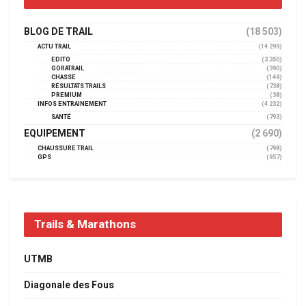
BLOG DE TRAIL
(18 503)
ACTU TRAIL
(14 299)
EDITO
(3 350)
GORATRAIL
(390)
CHASSE
(149)
RÉSULTATS TRAILS
(738)
PREMIUM
(38)
INFOS ENTRAINEMENT
(4 232)
SANTÉ
(793)
EQUIPEMENT
(2 690)
CHAUSSURE TRAIL
(798)
GPS
(957)
Trails & Marathons
UTMB
Diagonale des Fous