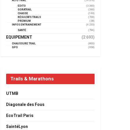
ACTU TRAIL
(14 316)
EDITO
(3 360)
GORATRAIL
(390)
CHASSE
(149)
RÉSULTATS TRAILS
(739)
PREMIUM
(38)
INFOS ENTRAINEMENT
(4 233)
SANTÉ
(794)
EQUIPEMENT
(2 693)
CHAUSSURE TRAIL
(800)
GPS
(958)
Trails & Marathons
UTMB
Diagonale des Fous
EcoTrail Paris
SaintéLyon