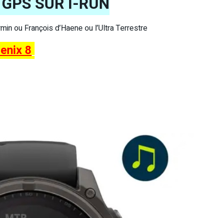
GPS SUR I-RUN
armin ou François d’Haene ou l’Ultra Terrestre
enix 8