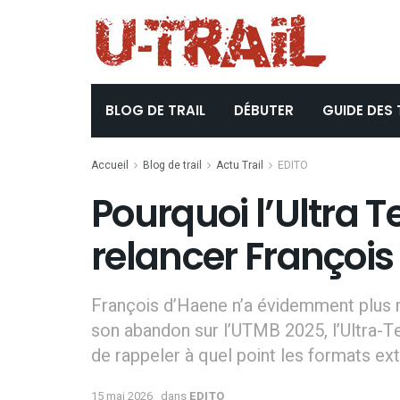
BLOG DE TRAIL
DÉBUTER
GUIDE DES 
Accueil
Blog de trail
Actu Trail
EDITO
Pourquoi l’Ultra T
relancer Françoi
François d’Haene n’a évidemment plus ri
son abandon sur l’UTMB 2025, l’Ultra-Te
de rappeler à quel point les formats ext
15 mai 2026
dans
EDITO