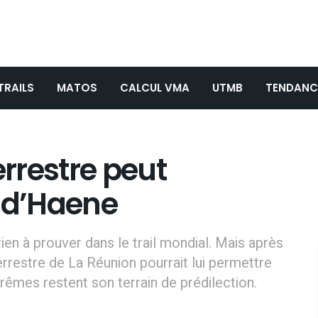
TRAILS
MATOS
CALCUL VMA
UTMB
TENDANC
errestre peut
s d’Haene
en à prouver dans le trail mondial. Mais après
rrestre de La Réunion pourrait lui permettre
rêmes restent son terrain de prédilection.