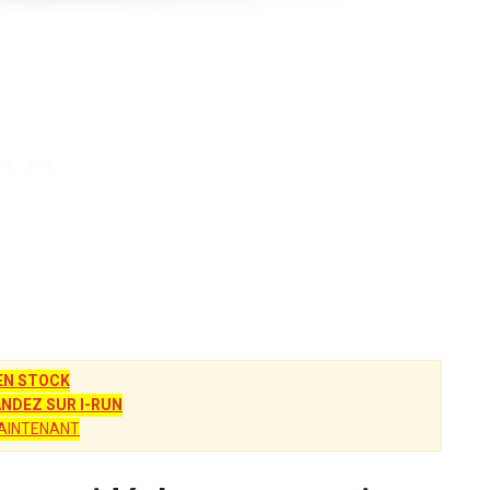
EN STOCK
DEZ SUR I-RUN
AINTENANT