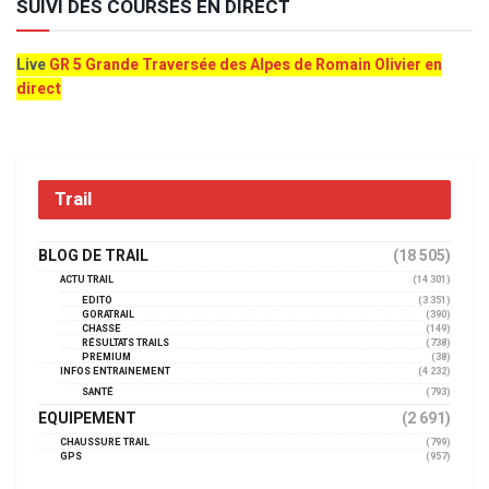
SUIVI DES COURSES EN DIRECT
Live
GR 5 Grande Traversée des Alpes de Romain Olivier en
direct
Trail
BLOG DE TRAIL
(18 505)
ACTU TRAIL
(14 301)
EDITO
(3 351)
GORATRAIL
(390)
CHASSE
(149)
RÉSULTATS TRAILS
(738)
PREMIUM
(38)
INFOS ENTRAINEMENT
(4 232)
SANTÉ
(793)
EQUIPEMENT
(2 691)
CHAUSSURE TRAIL
(799)
GPS
(957)