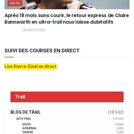
EDITO
Après 18 mois sans courir, le retour express de Claire
Bannwarth en ultra-trail nous laisse dubitatifs
9 AOÛT 2026
SUIVI DES COURSES EN DIRECT
Live
Sierre-Zinal en direct
Trail
BLOG DE TRAIL
(18 542)
ACTU TRAIL
(14 336)
EDITO
(3 369)
GORATRAIL
(390)
CHASSE
(149)