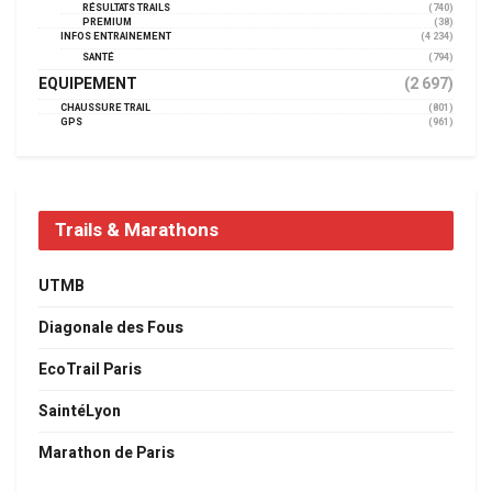
RÉSULTATS TRAILS
(740)
PREMIUM
(38)
INFOS ENTRAINEMENT
(4 234)
SANTÉ
(794)
EQUIPEMENT
(2 697)
CHAUSSURE TRAIL
(801)
GPS
(961)
Trails & Marathons
UTMB
Diagonale des Fous
EcoTrail Paris
SaintéLyon
Marathon de Paris