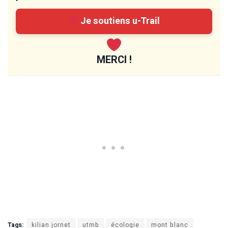
Je soutiens u-Trail
MERCI !
Tags:
kilian jornet
utmb
écologie
mont blanc