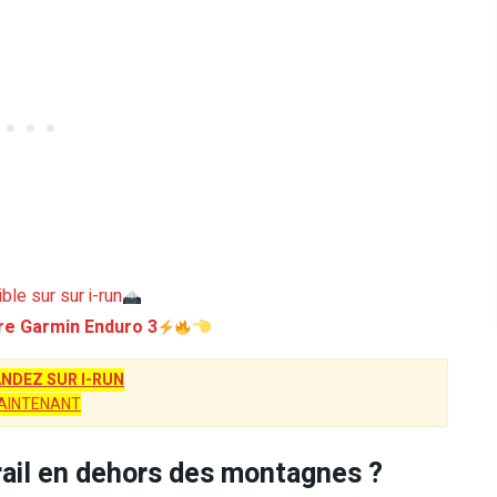
ble sur sur i-run
re Garmin Enduro 3
DEZ SUR I-RUN
AINTENANT
rail en dehors des montagnes ?