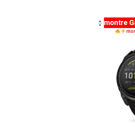
montre G
mon