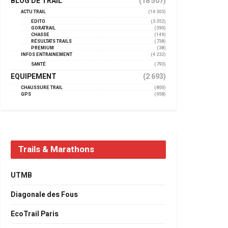
BLOG DE TRAIL
(18 507)
ACTU TRAIL
(14 303)
EDITO
(3 352)
GORATRAIL
(390)
CHASSE
(149)
RÉSULTATS TRAILS
(738)
PREMIUM
(38)
INFOS ENTRAINEMENT
(4 232)
SANTÉ
(793)
EQUIPEMENT
(2 693)
CHAUSSURE TRAIL
(800)
GPS
(958)
Trails & Marathons
UTMB
Diagonale des Fous
EcoTrail Paris