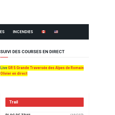
ES
INCENDIES
SUIVI DES COURSES EN DIRECT
Live
GR 5 Grande Traversée des Alpes de Romain
Olivier en direct
Trail