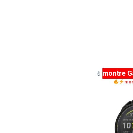
montre G
mon