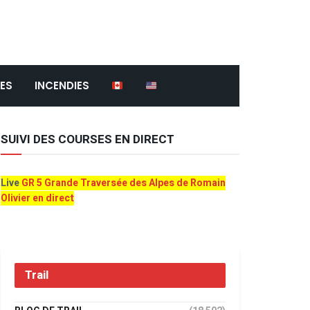
ES
INCENDIES
SUIVI DES COURSES EN DIRECT
Live
GR 5 Grande Traversée des Alpes de Romain
Olivier en direct
Trail