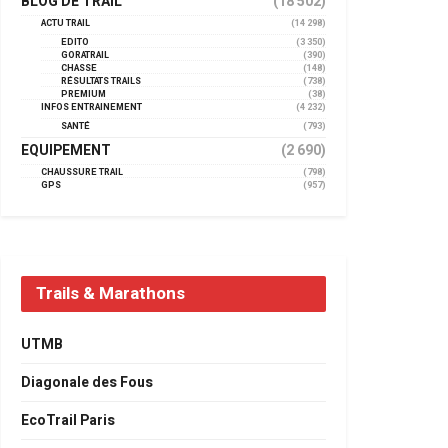
BLOG DE TRAIL
(18 502)
ACTU TRAIL
(14 298)
EDITO
(3 350)
GORATRAIL
(390)
CHASSE
(148)
RÉSULTATS TRAILS
(738)
PREMIUM
(38)
INFOS ENTRAINEMENT
(4 232)
SANTÉ
(793)
EQUIPEMENT
(2 690)
CHAUSSURE TRAIL
(798)
GPS
(957)
Trails & Marathons
UTMB
Diagonale des Fous
EcoTrail Paris