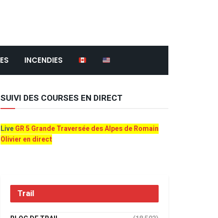
ES
INCENDIES
SUIVI DES COURSES EN DIRECT
Live
GR 5 Grande Traversée des Alpes de Romain
Olivier en direct
Trail