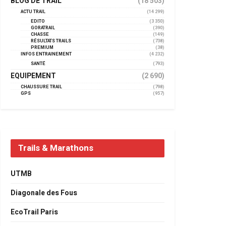
BLOG DE TRAIL
(18 503)
ACTU TRAIL
(14 299)
EDITO
(3 350)
GORATRAIL
(390)
CHASSE
(149)
RÉSULTATS TRAILS
(738)
PREMIUM
(38)
INFOS ENTRAINEMENT
(4 232)
SANTÉ
(793)
EQUIPEMENT
(2 690)
CHAUSSURE TRAIL
(798)
GPS
(957)
Trails & Marathons
UTMB
Diagonale des Fous
EcoTrail Paris