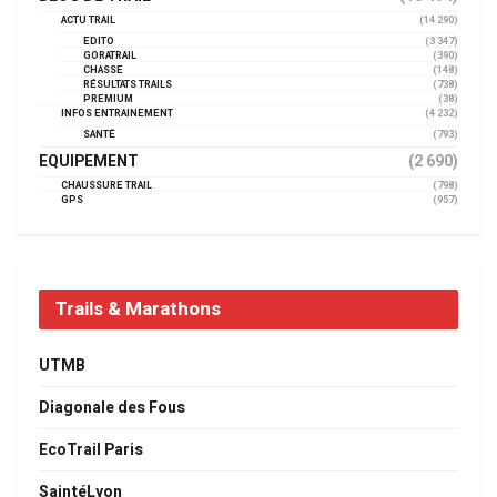
ACTU TRAIL
(14 290)
EDITO
(3 347)
GORATRAIL
(390)
CHASSE
(148)
RÉSULTATS TRAILS
(738)
PREMIUM
(38)
INFOS ENTRAINEMENT
(4 232)
SANTÉ
(793)
EQUIPEMENT
(2 690)
CHAUSSURE TRAIL
(798)
GPS
(957)
Trails & Marathons
UTMB
Diagonale des Fous
EcoTrail Paris
SaintéLyon