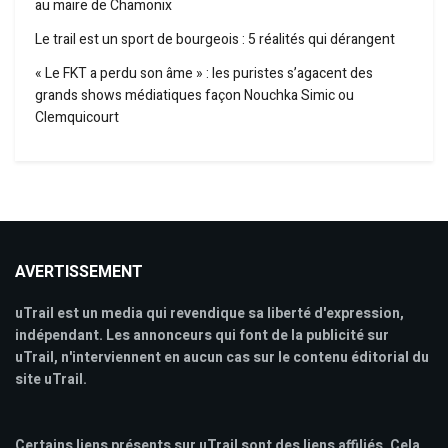
au maire de Chamonix
Le trail est un sport de bourgeois : 5 réalités qui dérangent
« Le FKT a perdu son âme » : les puristes s’agacent des
grands shows médiatiques façon Nouchka Simic ou
Clemquicourt
AVERTISSEMENT
uTrail est un media qui revendique sa liberté d'expression,
indépendant. Les annonceurs qui font de la publicité sur
uTrail, n'interviennent en aucun cas sur le contenu éditorial du
site uTrail.
Certains liens présents sur uTrail sont des liens affiliés. Cela