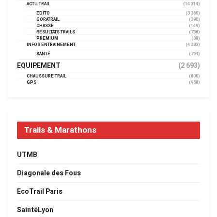
ACTU TRAIL
(14 314)
EDITO
(3 360)
GORATRAIL
(390)
CHASSE
(149)
RÉSULTATS TRAILS
(738)
PREMIUM
(38)
INFOS ENTRAINEMENT
(4 233)
SANTÉ
(794)
EQUIPEMENT
(2 693)
CHAUSSURE TRAIL
(800)
GPS
(958)
Trails & Marathons
UTMB
Diagonale des Fous
EcoTrail Paris
SaintéLyon