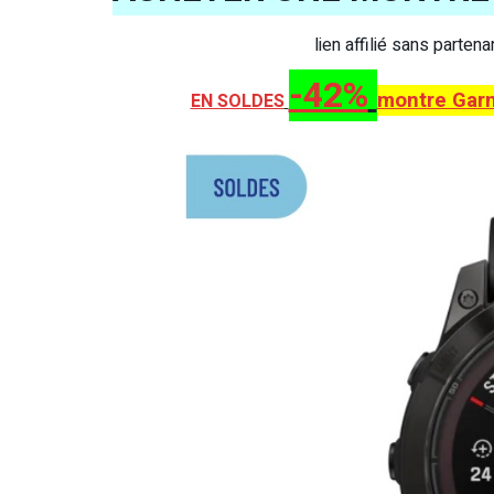
lien affilié sans parten
-42%
montre Garm
EN SOLDES