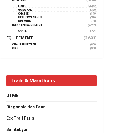
ACTU TRAIL
(14 318)
EDITO
(3 362)
GORATRAIL
(390)
CHASSE
(149)
RÉSULTATS TRAILS
(739)
PREMIUM
(38)
INFOS ENTRAINEMENT
(4 233)
SANTÉ
(794)
EQUIPEMENT
(2 693)
CHAUSSURE TRAIL
(800)
GPS
(958)
Trails & Marathons
UTMB
Diagonale des Fous
EcoTrail Paris
SaintéLyon