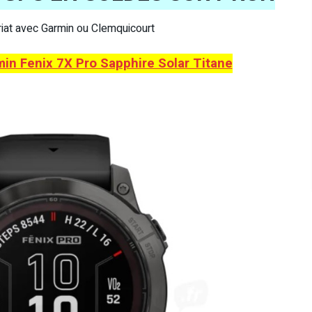
ariat avec Garmin ou Clemquicourt
in Fenix 7X Pro Sapphire Solar Titane