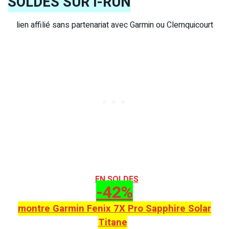
SOLDES SUR I-RUN
lien affilié sans partenariat avec Garmin ou Clemquicourt
EN SOLDES
-42%
montre Garmin Fenix 7X Pro Sapphire Solar
Titane