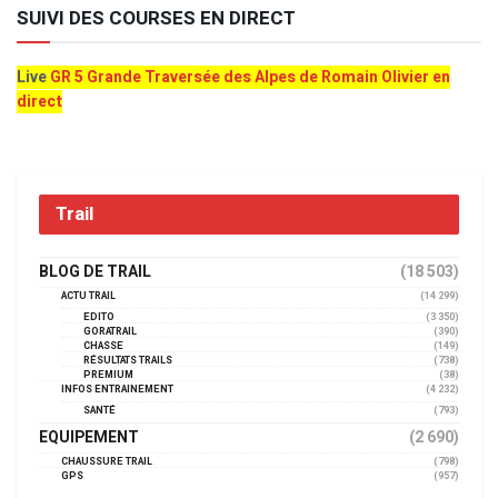
SUIVI DES COURSES EN DIRECT
Live
GR 5 Grande Traversée des Alpes de Romain Olivier en
direct
Trail
BLOG DE TRAIL
(18 503)
ACTU TRAIL
(14 299)
EDITO
(3 350)
GORATRAIL
(390)
CHASSE
(149)
RÉSULTATS TRAILS
(738)
PREMIUM
(38)
INFOS ENTRAINEMENT
(4 232)
SANTÉ
(793)
EQUIPEMENT
(2 690)
CHAUSSURE TRAIL
(798)
GPS
(957)