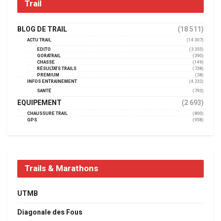
Trail
BLOG DE TRAIL
(18 511)
ACTU TRAIL
(14 307)
EDITO
(3 355)
GORATRAIL
(390)
CHASSE
(149)
RÉSULTATS TRAILS
(738)
PREMIUM
(38)
INFOS ENTRAINEMENT
(4 232)
SANTÉ
(793)
EQUIPEMENT
(2 693)
CHAUSSURE TRAIL
(800)
GPS
(958)
Trails & Marathons
UTMB
Diagonale des Fous